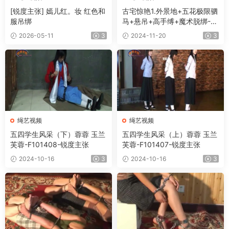
[锐度主张] 嫣儿红。妆 红色和
古宅惊艳1.外景地+五花极限驷
服吊绑
马+悬吊+高手缚+魔术脱绑-F1
12012-锐度主张
2026-05-11
3
2024-11-20
3
绳艺视频
绳艺视频
五四学生风采（下）蓉蓉 玉兰
五四学生风采（上）蓉蓉 玉兰
芙蓉-F101408-锐度主张
芙蓉-F101407-锐度主张
2024-10-16
3
2024-10-16
3