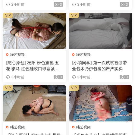
3小时前
3
3小时前
3
VIP
VIP
绳艺视频
绳艺视频
[随心原创] 杨阳 粉色旗袍 五
[小萌同学] 第一次试试被绷带
花 驷马 红色硅胶口球塞紧 衣
全包木乃伊包裹的严严实实
服太小了 身材不能完美体现
3小时前
3
3小时前
3
VIP
VIP
绳艺视频
绳艺视频