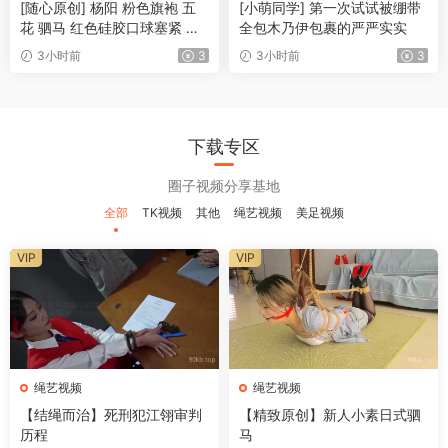
[随心原创] 杨阳 粉色旗袍 五
[小萌同学] 第一次试试被绷带
花 驷马 红色硅胶口球塞紧 衣
全包木乃伊包裹的严严实实
服太小了 身材不能完美体现
3小时前
3
3小时前
3
下载专区
圈子视频分享基地
全部
TK视频
其他
绳艺视频
美足视频
VIP
VIP
绳艺视频
绳艺视频
【结绳而治】死刑犯江翎审判
【精致原创】新人小素日式驷
历程
马