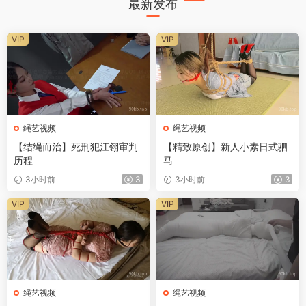
最新发布
VIP
VIP
绳艺视频
绳艺视频
【结绳而治】死刑犯江翎审判
【精致原创】新人小素日式驷
历程
马
3小时前
3
3小时前
3
VIP
VIP
绳艺视频
绳艺视频