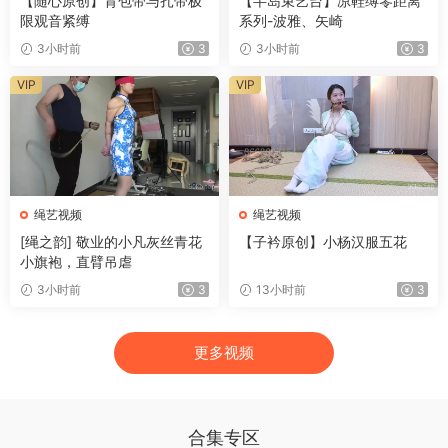
【随心原创】背包带与扎带极
【半岛束艺台】凉鞋缚零距离
限观音紧缚
系列-波雅、矢崎
3小时前
3
3小时前
3
VIP
VIP
绳艺视频
绳艺视频
[绳之韵] 敬业的小凡灰丝青花
【子衿原创】小杨汉服五花
小旗袍，直臂吊虐
3小时前
3
13小时前
3
更多视频
合集专区