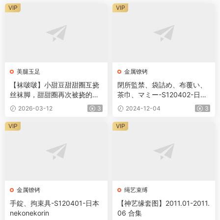
VIP
VIP
美腿玉足
金属镣铐
【袜啵啵】小甜豆甜甜圈互挠
閉所監禁、袋詰め、布覆い、
丝袜脚，甜甜圈再次被挠的放
茶巾、マミー-S120402-日本
弃抵抗171P-2.8G
nekonekorin
2026-03-12
3
2024-12-04
3
VIP
VIP
金属镣铐
绳艺束缚
手錠、拘束具-S120401-日本
【神艺缘套图】2011.01-2011.
nekonekorin
06 合集