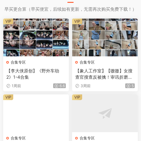
早买更合算（早买便宜，后续如有更新，无需再次购买免费下载！）
VIP
VIP
合集专区
合集专区
【李大侠原创】《野外车劫
【象人工作室】【嗷嗷】女搜
2》1-4合集
查官搜查反被擒！审讯折磨
（上中下合集）
1周前
6.6
3周前
5
VIP
VIP
合集专区
合集专区