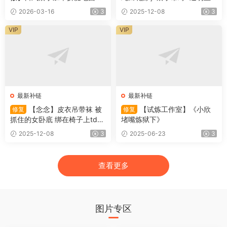
体吊缚测试！附带后手观音制
克力箱固定+大字吊床固定+强
2026-03-16
3
2025-12-08
3
作过程
高+失禁
VIP
VIP
最新补链
最新补链
【念念】皮衣吊带袜 被
【试炼工作室】《小欣
修复
修复
抓住的女卧底 绑在椅子上td惩
堵嘴炼狱下》
罚
2025-12-08
3
2025-06-23
3
查看更多
图片专区