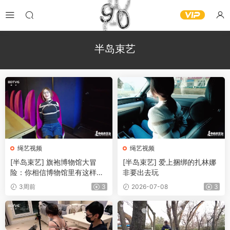
半岛束艺
绳艺视频
绳艺视频
[半岛束艺] 旗袍博物馆大冒
[半岛束艺] 爱上捆绑的扎林娜
险：你相信博物馆里有这样的
非要出去玩
雕塑吗
3周前
3
2026-07-08
3