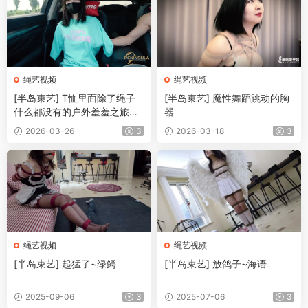
绳艺视频
绳艺视频
[半岛束艺] T恤里面除了绳子
[半岛束艺] 魔性舞蹈跳动的胸
什么都没有的户外羞羞之旅
器
（车内篇）
2026-03-26
3
2026-03-18
3
绳艺视频
绳艺视频
[半岛束艺] 起猛了~绿鳄
[半岛束艺] 放鸽子~海语
2025-09-06
3
2025-07-06
3