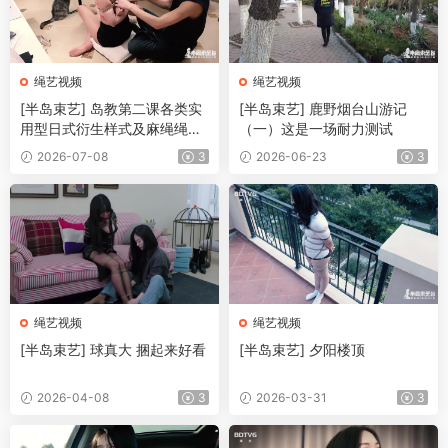
绳艺视频
绳艺视频
[半岛束艺] 岛教第二课各类实
[半岛束艺] 鹿野烟台山游记
用型日式衍生样式及麻绳绳头
（一）这是一场耐力测试
编法
2026-07-08
3
2026-06-23
3
绳艺视频
绳艺视频
[半岛束艺] 球真大 捆起来好看
[半岛束艺] 夕阳楼顶
2026-04-08
3
2026-03-31
3