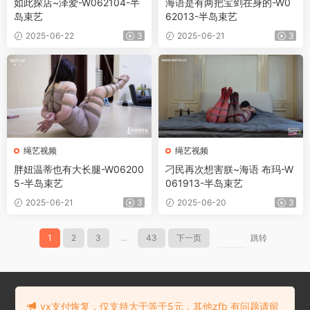
如此探店~泽爱-W062104-半
海语是有两把宝剑在身的-W0
岛束艺
62013-半岛束艺
2025-06-22
3
2025-06-21
3
绳艺视频
绳艺视频
胖妞温蒂也有大长腿-W06200
刁民再次想害朕~海语 布玛-W
5-半岛束艺
061913-半岛束艺
2025-06-21
3
2025-06-20
3
1
2
3
...
43
下一页
跳转
在线留言
本站部分资源来自于网络收集！对本站任何意见或建议请联系E-mail：
vx支付恢复，仅支持大于等于5元，其他zfb 有问题请留