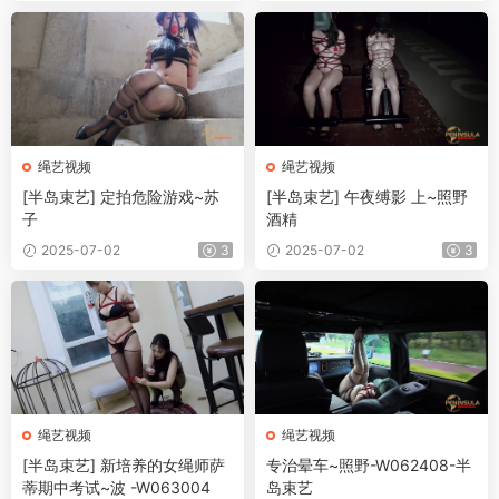
绳艺视频
绳艺视频
[半岛束艺] 定拍危险游戏~苏
[半岛束艺] 午夜缚影 上~照野
子
酒精
2025-07-02
3
2025-07-02
3
绳艺视频
绳艺视频
[半岛束艺] 新培养的女绳师萨
专治晕车~照野-W062408-半
蒂期中考试~波 -W063004
岛束艺